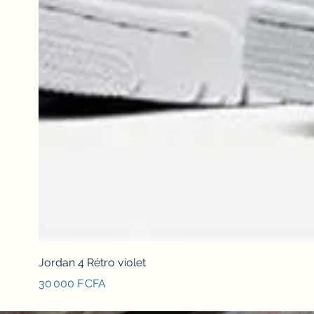
Jordan 4 Rétro violet
Prix
30 000 F CFA