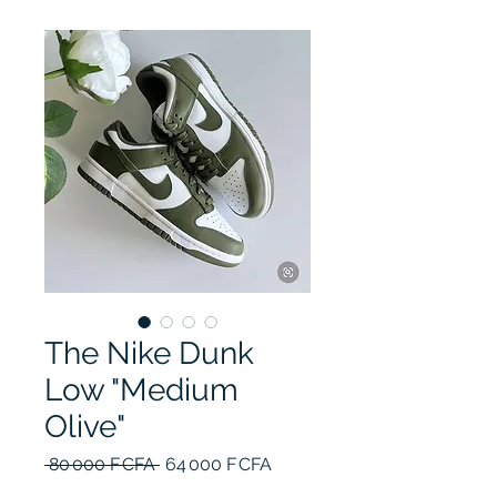
The Nike Dunk
Low "Medium
Olive"
Prix
Prix
 80 000 F CFA 
64 000 F CFA
original
promotionnel