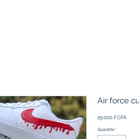
Air force 
Prix
25 000 F CFA
Quantité
*